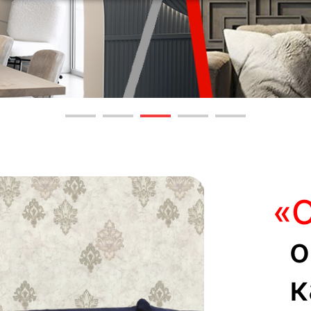
«
о
к