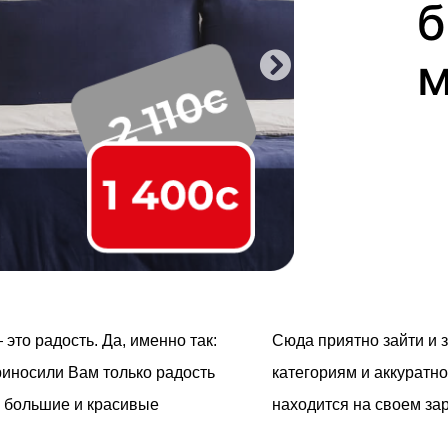
б
м
это радость. Да, именно так:
Сюда приятно зайти и 
риносили Вам только радость
категориям и аккуратн
, большие и красивые
находится на своем за