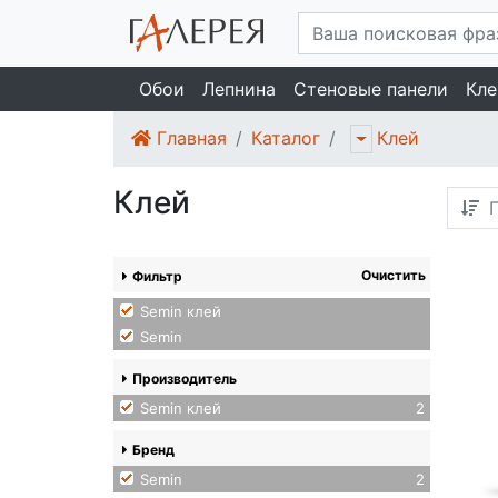
Обои
Лепнина
Стеновые панели
Кле
Главная
Каталог
Клей
Клей
П
Очистить
Фильтр
Semin клей
Semin
Производитель
Semin клей
2
Бренд
Semin
2