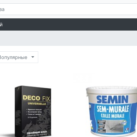
й
опулярные