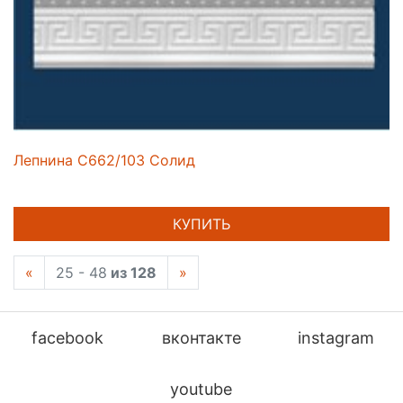
Лепнина C662/103 Солид
КУПИТЬ
«
25 - 48
из 128
»
facebook
вконтакте
instagram
youtube