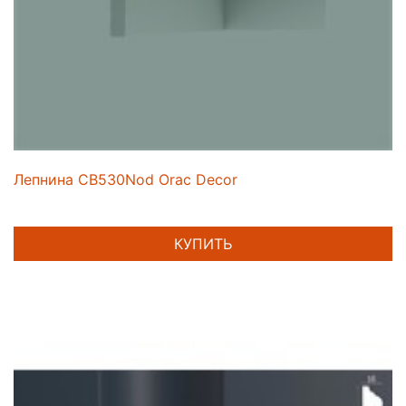
Лепнина CB530Nod Orac Decor
КУПИТЬ