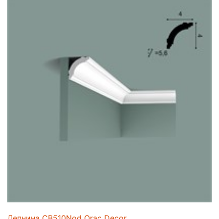
Лепнина CB510Nod Orac Decor