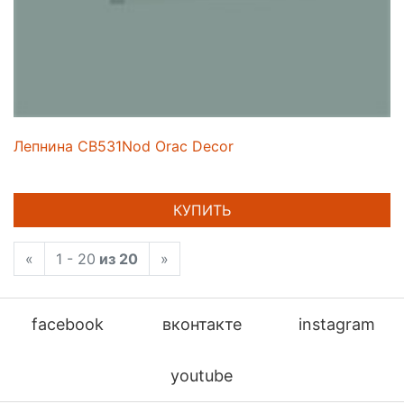
Лепнина CB531Nod Orac Decor
КУПИТЬ
«
1 - 20
из 20
»
facebook
вконтакте
instagram
youtube