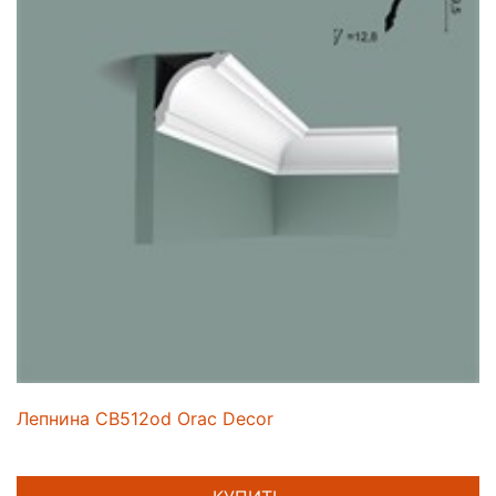
Лепнина CB512od Orac Decor