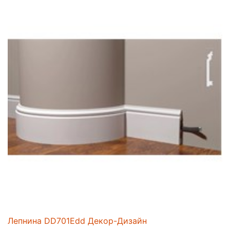
Лепнина DD701Edd Декор-Дизайн