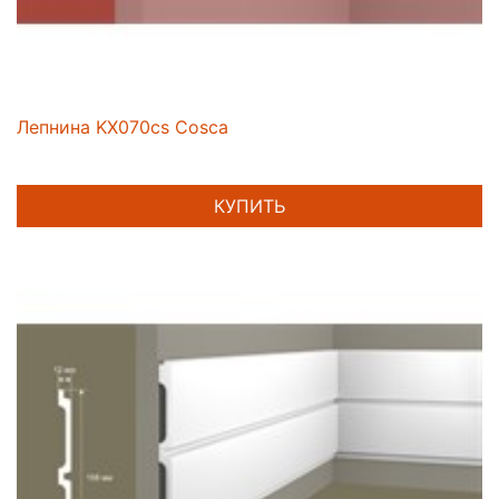
Лепнина KX070cs Cosca
КУПИТЬ