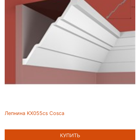
Лепнина KX055cs Cosca
КУПИТЬ