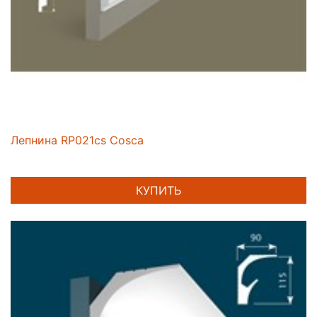
Лепнина RP021cs Cosca
КУПИТЬ