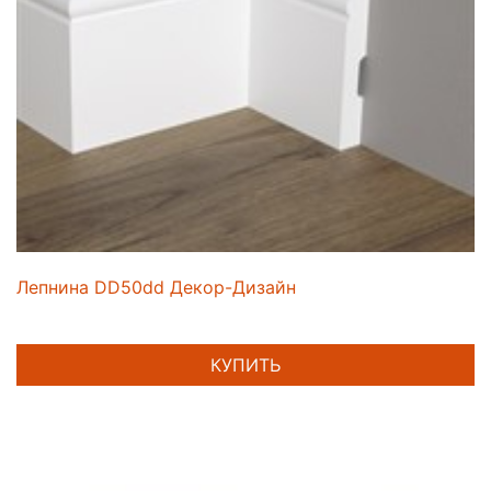
Лепнина DD50dd Декор-Дизайн
КУПИТЬ