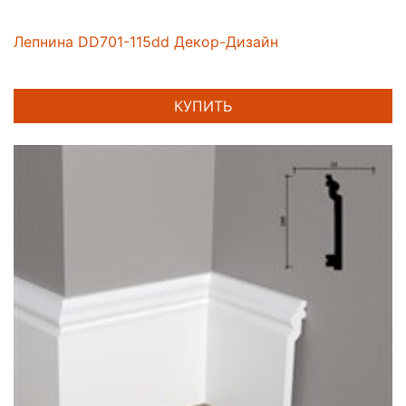
Лепнина DD701-115dd Декор-Дизайн
КУПИТЬ