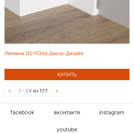
Лепнина DD703dd Декор-Дизайн
КУПИТЬ
«
1 - 24
из 177
»
facebook
вконтакте
instagram
youtube