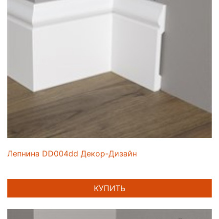
Лепнина DD004dd Декор-Дизайн
КУПИТЬ