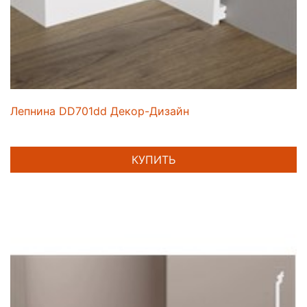
Лепнина DD701dd Декор-Дизайн
КУПИТЬ