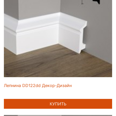
Лепнина DD122dd Декор-Дизайн
КУПИТЬ