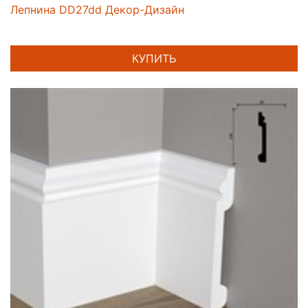
Лепнина DD27dd Декор-Дизайн
КУПИТЬ