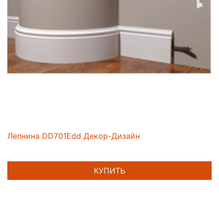
Лепнина DD701Edd Декор-Дизайн
КУПИТЬ