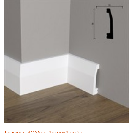
Лепнина DD125dd Декор-Дизайн