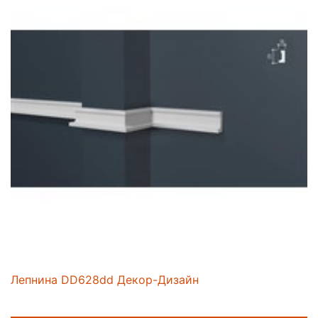
Лепнина DD628dd Декор-Дизайн