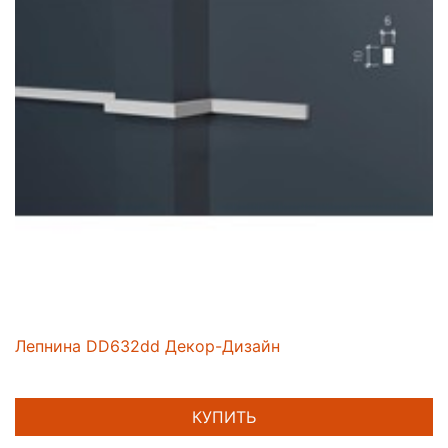
Лепнина DD632dd Декор-Дизайн
КУПИТЬ