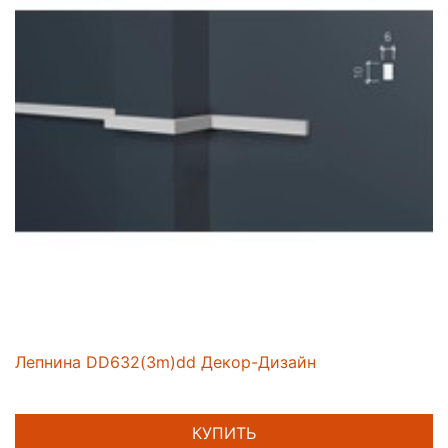
Лепнина DD632(3m)dd Декор-Дизайн
КУПИТЬ