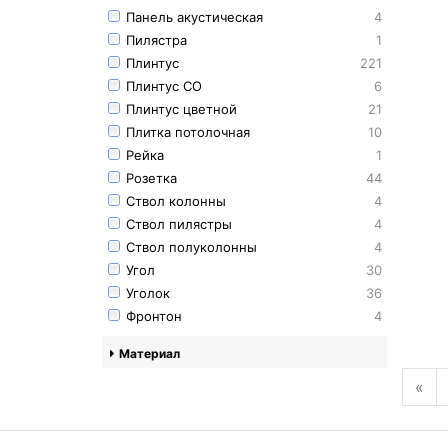
Панель акустическая
4
Пилястра
1
Плинтус
221
Плинтус СО
6
Плинтус цветной
21
Плитка потолочная
10
Рейка
1
Розетка
44
Ствол колонны
4
Ствол пилястры
4
Ствол полуколонны
4
Угол
30
Уголок
36
Фронтон
4
Материал
«