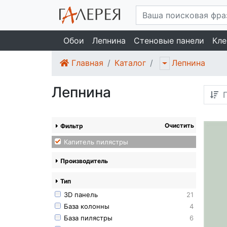
Обои
Лепнина
Стеновые панели
Кле
Главная
Каталог
Лепнина
Лепнина
П
Очистить
Фильтр
Капитель пилястры
Производитель
Тип
3D панель
21
База колонны
4
База пилястры
6