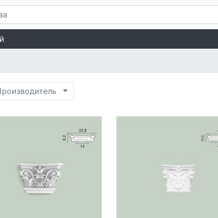
й
роизводитель