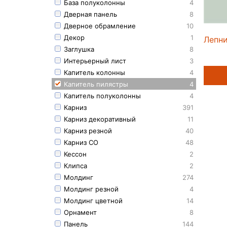
База полуколонны
4
Дверная панель
8
Дверное обрамление
10
Декор
1
Лепни
Заглушка
8
Интерьерный лист
3
Капитель колонны
4
Капитель пилястры
4
Капитель полуколонны
4
Карниз
391
Карниз декоративный
11
Карниз резной
40
Карниз СО
48
Кессон
2
Клипса
2
Молдинг
274
Молдинг резной
4
Молдинг цветной
14
Орнамент
8
Панель
144