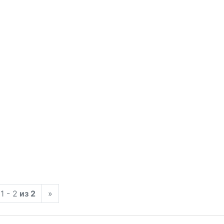
1 - 2
из 2
»