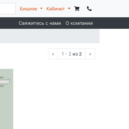
Бишкек
Кабинет
Свяжитесь с нами
О компании
«
1 - 2
из 2
»