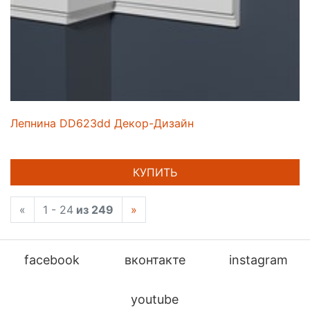
Лепнина DD623dd Декор-Дизайн
КУПИТЬ
«
1 - 24
из 249
»
facebook
вконтакте
instagram
youtube