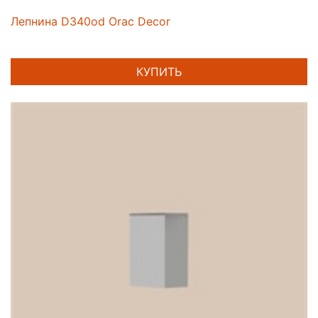
Лепнина D340od Orac Decor
КУПИТЬ