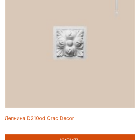
Лепнина D210od Orac Decor