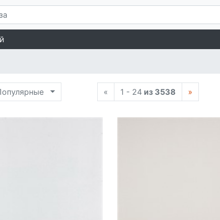
й
опулярные
«
1 - 24
из 3538
»