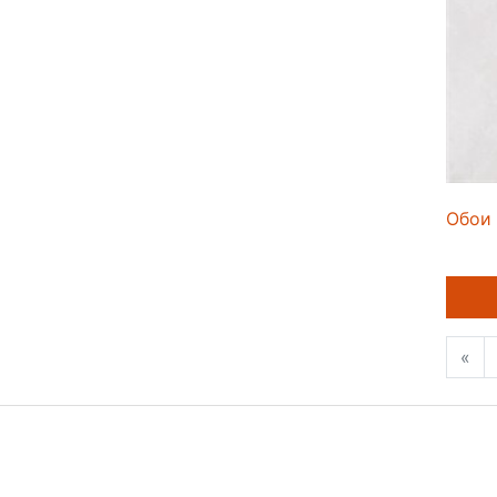
Обои 
«