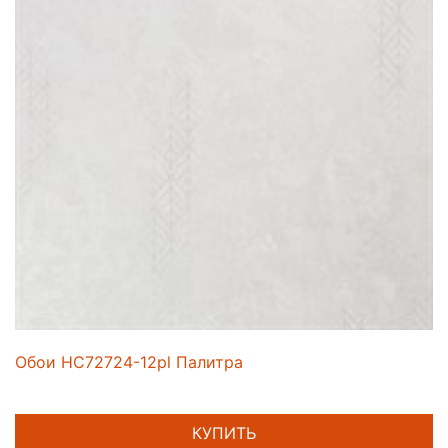
Обои HC72724-12pl Палитра
КУПИТЬ