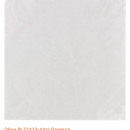
Обои PL72423-44pl Палитра