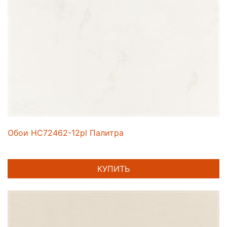
Обои HC72462-12pl Палитра
КУПИТЬ