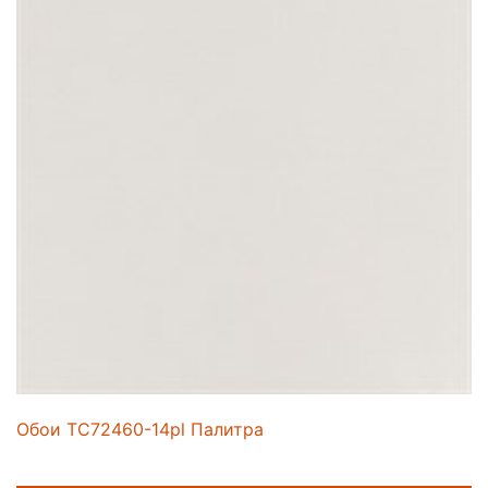
Обои TC72460-14pl Палитра