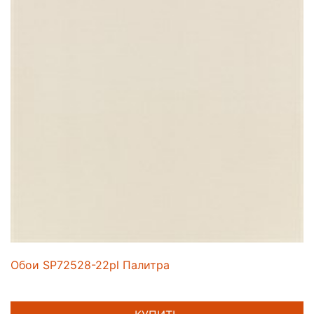
Обои SP72528-22pl Палитра