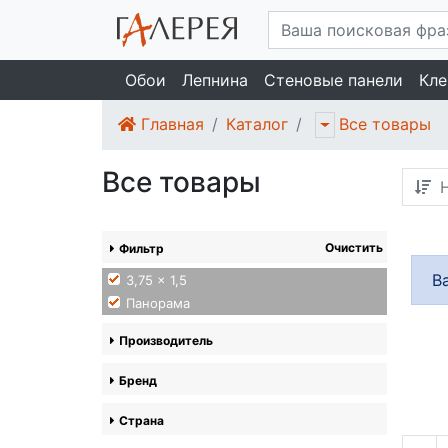
Обои
Лепнина
Стеновые панели
Кле
Главная
Каталог
Все товары
Все товары
Н
Очистить
Фильтр
В
3,75 x 1,5
Панорама
Производитель
Бренд
Страна