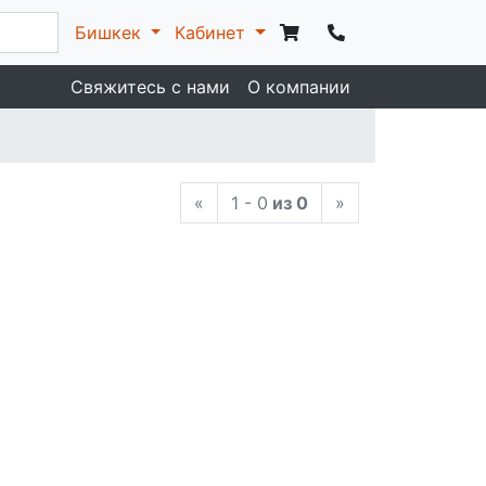
Бишкек
Кабинет
Свяжитесь с нами
О компании
«
1 - 0
из 0
»