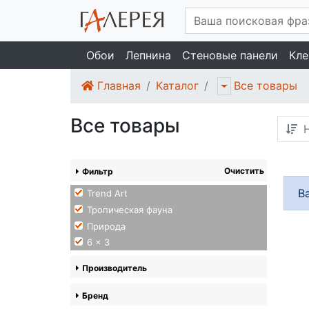
Обои
Лепнина
Стеновые панели
Кле
Главная
Каталог
Все товары
Все товары
Н
Очистить
Фильтр
В
Trend Art
Тропическая фауна
Природа
6 x 3
Производитель
Бренд