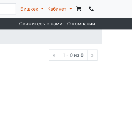
Бишкек
Кабинет
Свяжитесь с нами
О компании
«
1 - 0
из 0
»