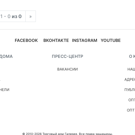
1 - 0
из 0
»
FACEBOOK
ВКОНТАКТЕ
INSTAGRAM
YOUTUBE
 ДОМА
ПРЕСС-ЦЕНТР
О 
ВАКАНСИИ
НАШ
А
АДРЕ
НЕЛИ
ПУБЛ
ОП
ОПТ
© 2010-2026 Торговый дом Галерея. Все права защищены.