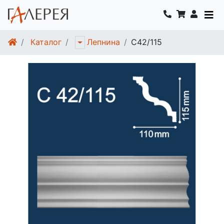
Каталог
C42/115
Лепнина