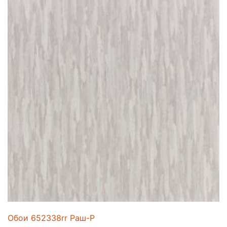
Обои 652338rr Раш-Р