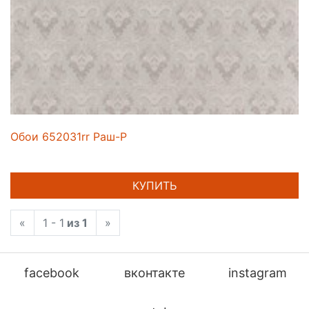
Обои 652031rr Раш-Р
КУПИТЬ
«
1 - 1
из 1
»
facebook
вконтакте
instagram