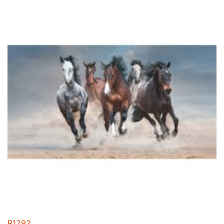
R1292