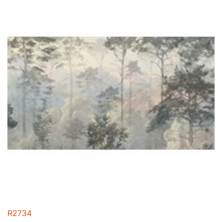
R2734